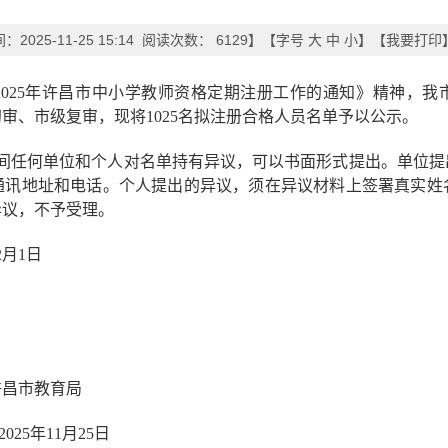
2025-11-25 15:14 阅读次数：
6129
】【字号
大
中
小
】【
我要打印
202
5
年许昌市中小学教师资格定期注册工作的通知》
精神
，
我
初审、市级
复审，现将
1025名
拟注册合格人员名单予以公示。
间任何单位和个人对
名单
持有异议，可以书面形式提出。单位提
通讯地址和电话。个人提出的异议，须在异议材料上签署真实姓
的异议，不予受理。
2
月
1
日
许昌
市教育局
202
5
年
1
1
月
25
日