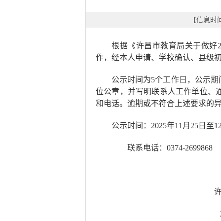
【信息时间：
根据《许昌市教育局关于做好
作，经本人申请、学校
确认
、
县级
公示时间为
5个工作日，公示期
位公章，并写明联系人工作单位、
和电话。逾期或不符合上述要求
公示时间：
202
5
年
1
1
月
25
日至
1
联系电话：
0374-2699868